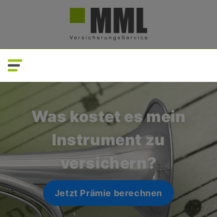
Direkt
zum
Inhalt
Was kostet es mein
Instrument zu
versichern?
Jetzt Prämie berechnen