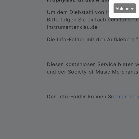
Ablehnen
Um dem Diebstahl von Instrumente
Bitte folgen Sie einfach dem Link fü
instrumentenklau.de
Die Info-Folder mit den Aufklebern f
Diesen kostenlosen Service bieten 
und der Society of Music Merchants
Den Info-Folder können Sie
hier her