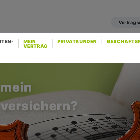
er
count
Vertrag 
nu
NTEN-
MEIN
PRIVATKUNDEN
GESCHÄFTS
VERTRAG
 mein
 versichern?