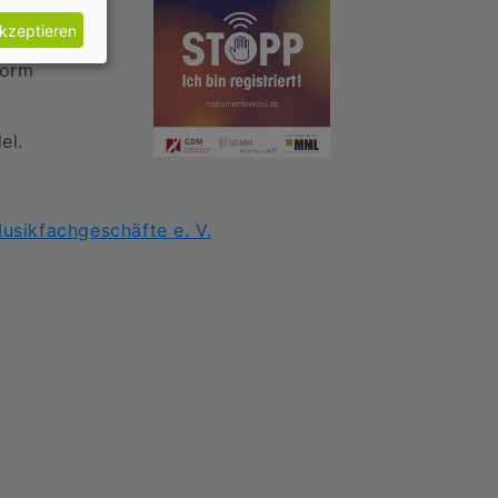
akzeptieren
registrieren
.
form
el.
sikfachgeschäfte e. V.