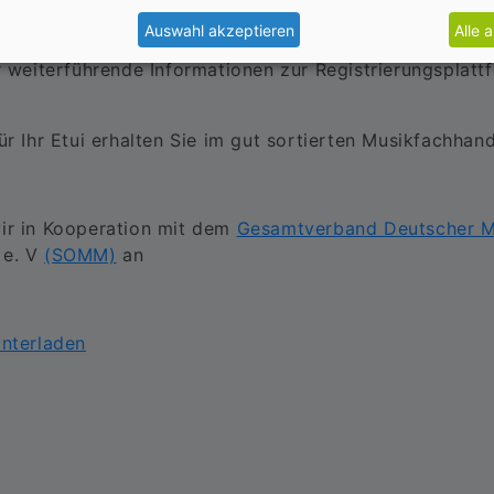
Auswahl akzeptieren
Alle 
n vorzubeugen können Sie
hier Ihr Instrument kostenlos 
r weiterführende Informationen zur Registrierungsplatt
ür Ihr Etui erhalten Sie im gut sortierten Musikfachhand
wir in Kooperation mit dem
Gesamtverband Deutscher Mu
 e. V
(SOMM)
an
unterladen