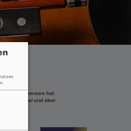
en
 nutzen
n.
eutlich zugenommen hat.
en Fachhandel und über