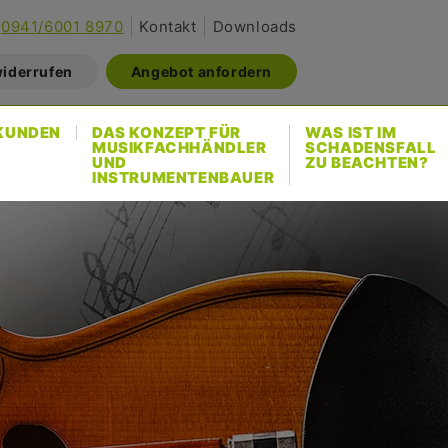
0941/6001 8970
Kontakt
Downloads
widerrufen
Angebot anfordern
KUNDEN
DAS KONZEPT FÜR
WAS IST IM
MUSIKFACHHÄNDLER
SCHADENSFALL
UND
ZU BEACHTEN?
INSTRUMENTENBAUER