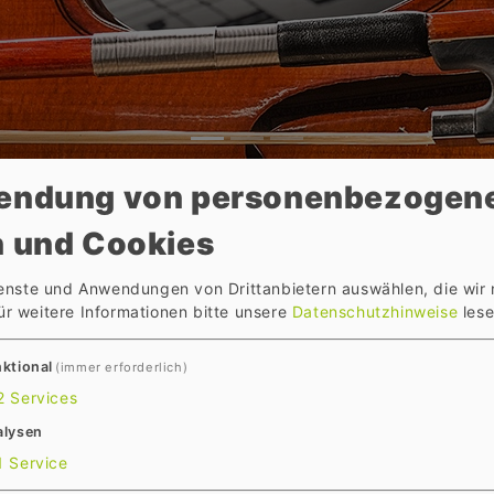
endung von personenbezogen
 und Cookies
 Musikinstruments
ienste und Anwendungen von Drittanbietern auswählen, die wir
ür weitere Informationen bitte unsere
Datenschutzhinweise
lese
stellen, dass der Diebstahl von Musikinstrumenten d
ktional
(immer erforderlich)
/Ihre Instrumente, um den Verkauf von Diebesgut an d
2
Services
zw. zu erschweren.
alysen
1
Service